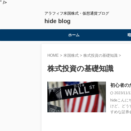
" />
アラフィフ米国株式・仮想通貨ブログ
hide blog
ホーム
HOME
>
米国株式
>
株式投資の基礎知識
>
株式投資の基礎知識
初心者の
2023/11/
hideこん
けど、どう
すめな証券会社