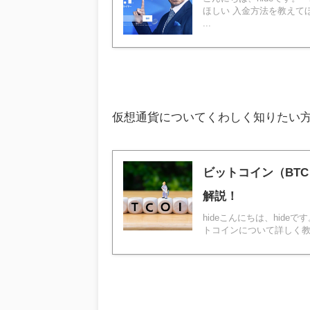
ほしい 入金方法を教えて
...
仮想通貨についてくわしく知りたい
ビットコイン（BT
解説！
hideこんにちは、hid
トコインについて詳しく教