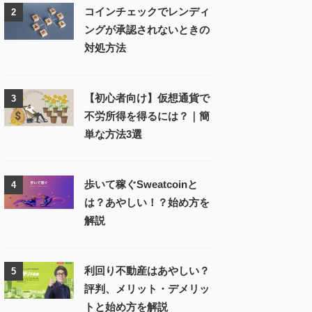
コインチェックでレンディ
2
ングが承認されないときの
対処方法
【初心者向け】仮想通貨で
3
不労所得を得るには？｜簡
単な方法3選
歩いて稼ぐSweatcoinと
4
は？あやしい！？始め方を
解説
利回り不動産はあやしい？
5
評判、メリット・デメリッ
トと始め方を解説