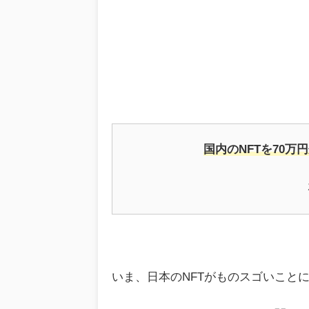
国内のNFTを70万
いま、日本のNFTがものスゴいこと