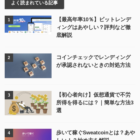
よく読まれている記事
【最高年率10％】ビットレンデ
1
ィングはあやしい？評判など徹
底解説
コインチェックでレンディング
2
が承認されないときの対処方法
【初心者向け】仮想通貨で不労
3
所得を得るには？｜簡単な方法3
選
歩いて稼ぐSweatcoinとは？あや
4