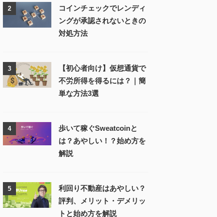
コインチェックでレンディ
2
ングが承認されないときの
対処方法
【初心者向け】仮想通貨で
3
不労所得を得るには？｜簡
単な方法3選
歩いて稼ぐSweatcoinと
4
は？あやしい！？始め方を
解説
利回り不動産はあやしい？
5
評判、メリット・デメリッ
トと始め方を解説